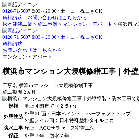
0120-71-5607
8:00～20:00 / 土・日・祝日もOK
資料請求・お問い合わせ
はこちらから
松本建装工業
>
施工事例
>
マンション・アパート
>
横浜市マ
0120-71-5607
8:00～20:00 / 土・日・祝日もOK
資料請求・
お問い合わせ
はこちらから
マンション・アパート
横浜市マンション大規模修繕工事｜外壁
工事名
横浜市マンション大規模修繕工事
施工期間
2ヵ月
規模
地上４階建て（２５戸）
外壁RⅭ面：日本ペイント パーフェクトトップ
外壁塗装
外壁タイル面：日本特殊塗料タイルピカ
防水工事
屋上 AGⅭサラセーヌ密着工法
保証
外壁７年・防水７年