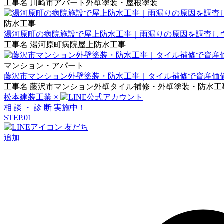
工事名
川崎市アパート外壁塗装・屋根塗装
防水工事
湯河原町の病院施設で屋上防水工事｜雨漏りの原因を調査し
工事名
湯河原町病院屋上防水工事
マンション・アパート
藤沢市マンション外壁塗装・防水工事｜タイル補修で資産価
工事名
藤沢市マンション外壁タイル補修・外壁塗装・防水工
松本建装工業
×
相
談
・
診
断
実施中！
STEP.01
友だち
追加