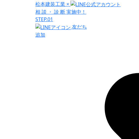
松本建装工業
×
相
談
・
診
断
実施中！
STEP.01
友だち
追加