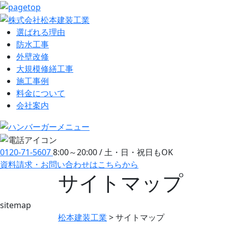
選ばれる理由
防⽔⼯事
外壁改修
大規模修繕工事
施工事例
料金について
会社案内
0120-71-5607
8:00～20:00 / 土・日・祝日もOK
資料請求・お問い合わせ
はこちらから
サイトマップ
sitemap
松本建装工業
>
サイトマップ