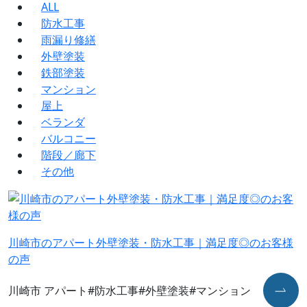
ALL
防水工事
⾬漏り修繕
外壁塗装
鉄部塗装
マンション
屋上
ベランダ
バルコニー
階段／廊下
その他
川崎市のアパート外壁塗装・防水工事｜満足度◎のお客様
の声
川崎市 アパート
#防水工事
#外壁塗装
#マンション