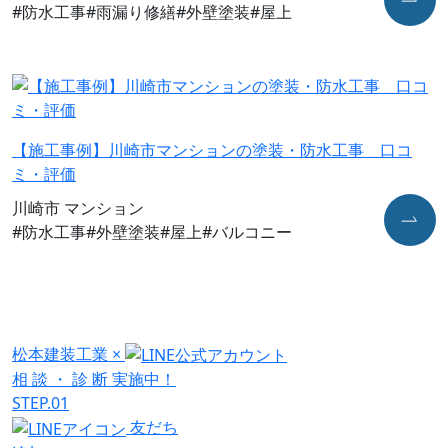
#防水工事
#⾬漏り修繕
#外壁塗装
#屋上
【施工事例】川崎市マンションの塗装・防水工事 口コ
ミ・評価
川崎市 マンション
#防水工事
#外壁塗装
#屋上
#バルコニー
松本建装工業
×
相
談
・
診
断
実施中！
STEP.01
友だち