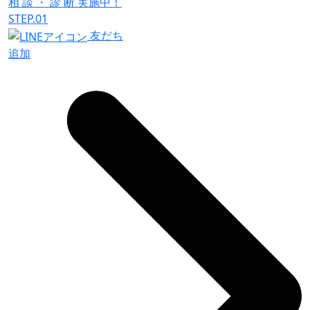
相
談
・
診
断
実施中！
STEP.01
友だち
追加