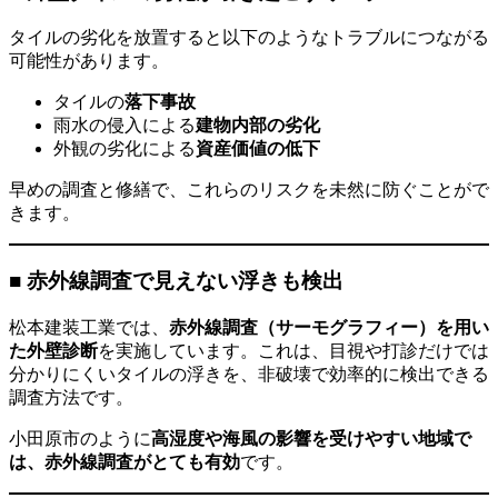
タイルの劣化を放置すると以下のようなトラブルにつながる
可能性があります。
タイルの
落下事故
雨水の侵入による
建物内部の劣化
外観の劣化による
資産価値の低下
早めの調査と修繕で、これらのリスクを未然に防ぐことがで
きます。
■ 赤外線調査で見えない浮きも検出
松本建装工業では、
赤外線調査（サーモグラフィー）を用い
た外壁診断
を実施しています。これは、目視や打診だけでは
分かりにくいタイルの浮きを、非破壊で効率的に検出できる
調査方法です。
小田原市のように
高湿度や海風の影響を受けやすい地域で
は、赤外線調査がとても有効
です。