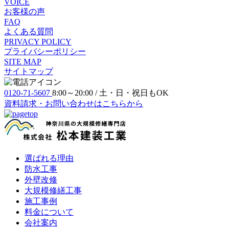
VOICE
お客様の声
FAQ
よくある質問
PRIVACY POLICY
プライバシーポリシー
SITE MAP
サイトマップ
0120-71-5607
8:00～20:00 / 土・日・祝日もOK
資料請求・お問い合わせ
はこちらから
選ばれる理由
防⽔⼯事
外壁改修
大規模修繕工事
施工事例
料金について
会社案内