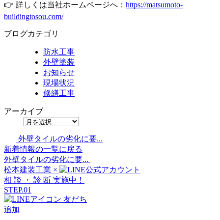
👉 詳しくは当社ホームページへ：
https://matsumoto-
buildingtosou.com/
ブログカテゴリ
防水工事
外壁塗装
お知らせ
現場状況
修繕工事
アーカイブ
外壁タイルの劣化に要...
新着情報の一覧に戻る
外壁タイルの劣化に要...
松本建装工業
×
相
談
・
診
断
実施中！
STEP.01
友だち
追加