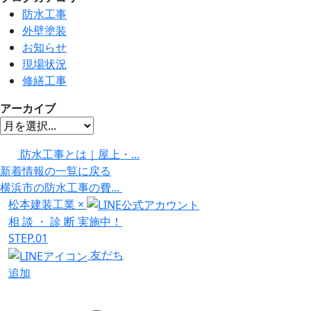
防水工事
外壁塗装
お知らせ
現場状況
修繕工事
アーカイブ
防水工事とは｜屋上・...
新着情報の一覧に戻る
横浜市の防水工事の費...
松本建装工業
×
相
談
・
診
断
実施中！
STEP.01
友だち
追加