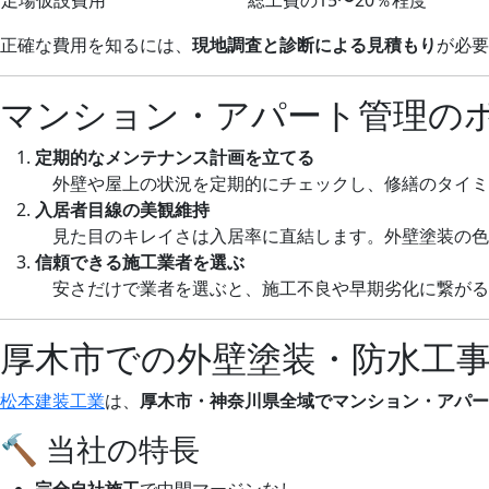
正確な費用を知るには、
現地調査と診断による見積もり
が必要
マンション・アパート管理の
定期的なメンテナンス計画を立てる
外壁や屋上の状況を定期的にチェックし、修繕のタイミ
入居者目線の美観維持
見た目のキレイさは入居率に直結します。外壁塗装の色
信頼できる施工業者を選ぶ
安さだけで業者を選ぶと、施工不良や早期劣化に繋がる
厚木市での外壁塗装・防水工
松本建装工業
は、
厚木市・神奈川県全域でマンション・アパー
🔨 当社の特長
完全自社施工
で中間マージンなし