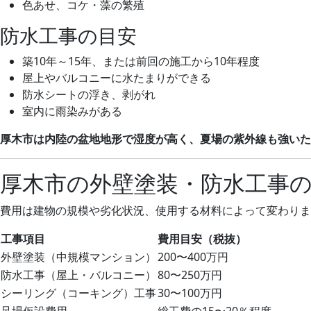
色あせ、コケ・藻の繁殖
防水工事の目安
築10年～15年、または前回の施工から10年程度
屋上やバルコニーに水たまりができる
防水シートの浮き、剥がれ
室内に雨染みがある
厚木市は内陸の盆地地形で湿度が高く、夏場の紫外線も強いた
厚木市の外壁塗装・防水工事
費用は建物の規模や劣化状況、使用する材料によって変わりま
工事項目
費用目安（税抜）
外壁塗装（中規模マンション）
200〜400万円
防水工事（屋上・バルコニー）
80〜250万円
シーリング（コーキング）工事
30〜100万円
足場仮設費用
総工費の15〜20％程度