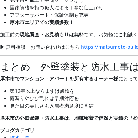
国家資格を持つ職人による丁寧な仕上がり
アフターサポート・保証体制も充実
厚木市エリアでの実績多数！
施工前の
現地調査・お見積もりは無料
です。お気軽にご相談く
▶
無料相談・お問い合わせはこちら
https://matsumoto-buil
まとめ 外壁塗装と防水工事
厚木市でマンション・アパートを所有するオーナー様
にとって
築10年以上ならまずは点検を
雨漏りやひび割れは早期対応を
見た目の美しさも入居者満足度に直結
厚木市の外壁塗装・防水工事は、地域密着で信頼と実績の「松
ブログカテゴリ
防水工事