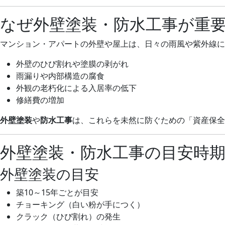
なぜ外壁塗装・防水工事が重
マンション・アパートの外壁や屋上は、日々の雨風や紫外線
外壁のひび割れや塗膜の剥がれ
雨漏りや内部構造の腐食
外観の老朽化による入居率の低下
修繕費の増加
外壁塗装
や
防水工事
は、これらを未然に防ぐための「資産保全
外壁塗装・防水工事の目安時
外壁塗装の目安
築10～15年ごとが目安
チョーキング（白い粉が手につく）
クラック（ひび割れ）の発生