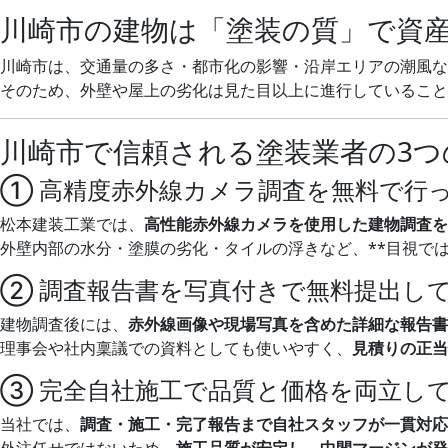
川崎市の建物は「塗装の質」で資
川崎市は、交通量の多さ・都市化の影響・沿岸エリアの潮風な
そのため、外壁や屋上の劣化は見た目以上に進行していること
川崎市で信頼される塗装業者の3つ
① 高精度赤外線カメラ調査を無料で行
松本建装工業では、
高性能赤外線カメラを使用した建物調査を
外壁内部の水分・塗膜の劣化・タイルの浮きなど、**目視で
② 調査報告書を写真付きで無料提出し
建物調査後には、
赤外線画像や現場写真を含めた詳細な報告書
理事会や社内稟議での資料としても使いやすく、
見積りの正当
③ 完全自社施工で品質と価格を両立し
当社では、
調査・施工・完了報告まで自社スタッフが一貫対応
外注任せではないため、
施工品質が安定し、中間マージンが発