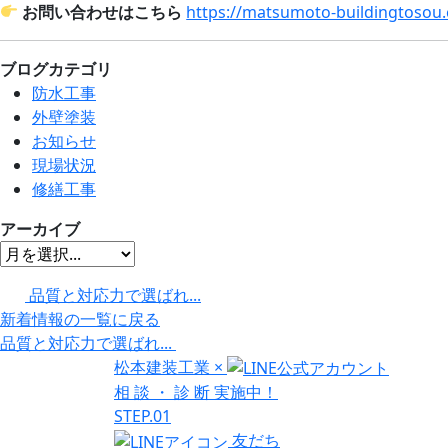
お問い合わせはこちら
https://matsumoto-buildingtosou
ブログカテゴリ
防水工事
外壁塗装
お知らせ
現場状況
修繕工事
アーカイブ
品質と対応力で選ばれ...
新着情報の一覧に戻る
品質と対応力で選ばれ...
松本建装工業
×
相
談
・
診
断
実施中！
STEP.01
友だち