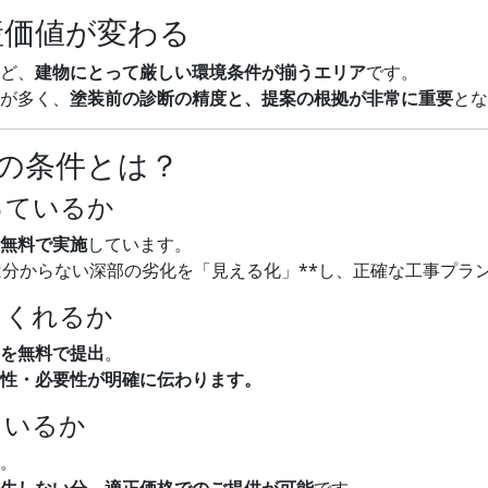
産価値が変わる
ど、
建物にとって厳しい環境条件が揃うエリア
です。
が多く、
塗装前の診断の精度と、提案の根拠が非常に重要
とな
の条件とは？
っているか
無料で実施
しています。
は分からない深部の劣化を「見える化」**し、正確な工事プラ
てくれるか
を無料で提出
。
性・必要性が明確に伝わります。
ているか
。
生しない分、適正価格でのご提供が可能
です。