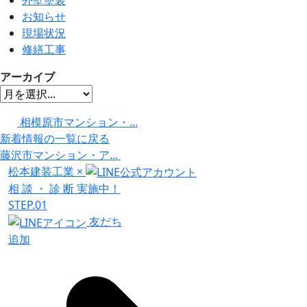
お知らせ
現場状況
修繕工事
アーカイブ
相模原市マンション・...
新着情報の一覧に戻る
藤沢市マンション・ア...
松本建装工業
×
相
談
・
診
断
実施中！
STEP.01
友だち
追加