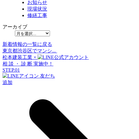
お知らせ
現場状況
修繕工事
アーカイブ
新着情報の一覧に戻る
東京都渋谷区でマンシ...
松本建装工業
×
相
談
・
診
断
実施中！
STEP.01
友だち
追加