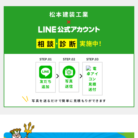
松本建装工業
×
相
談
診
断
・
実施中！
STEP.01
STEP.02
STEP.03
写真
友だち
見積
送信
追加
送付
写真を送るだけで簡単に見積もりができます